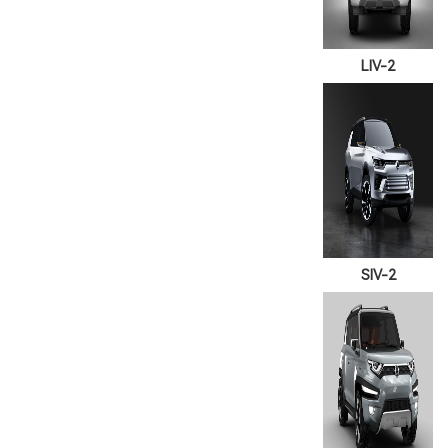
LIV-2
SIV-2