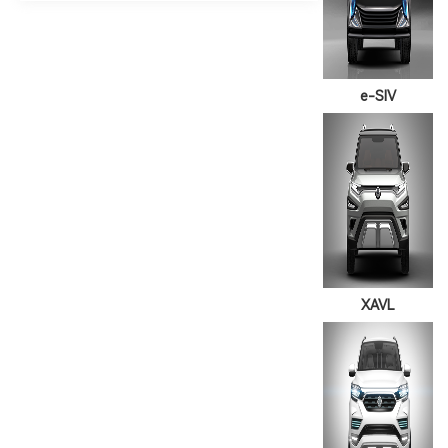
e-SIV
XAVL